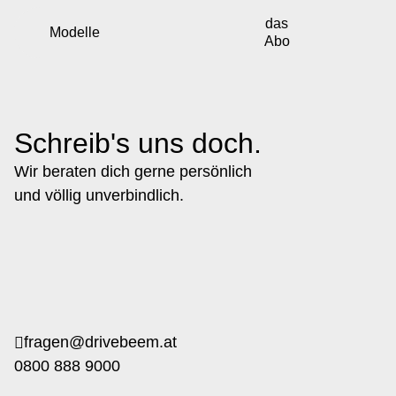
das
Modelle
Abo
E-Auto Abo
dein Vorteil
E-Nutzfahrzeug Abo
darum driveb
Schreib's uns doch.
Wir beraten dich gerne persönlich
und völlig unverbindlich.
fragen@drivebeem.at
0800 888 9000